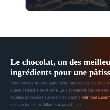
Le chocolat, un des meille
ingrédients pour une pâtiss
Vous pouvez trouver aujourd’hui une recette au chocol
quelle catégorie de cuisine. La disponibilité des variétés 
recettes proposées sur des sites comme
Valrhona Ensem
essayer toutes les différentes possibilités.