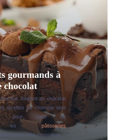
ts gourmands à
e chocolat
hocolat, fondant au chocolat
es recettes au chocolat sont
ses pour sortir de
e. les
pâtisseries
assureront votre inspiration.