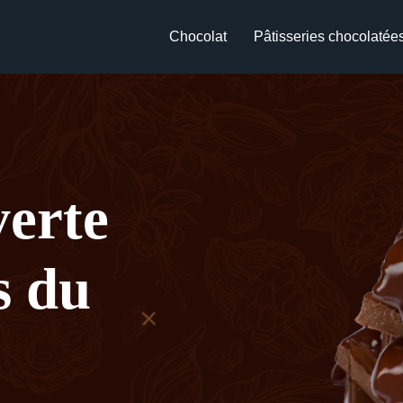
Chocolat
Pâtisseries chocolatée
verte
s du