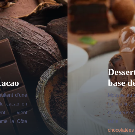
Desser
cacao
base d
sultent d’une
Mousse au c
 du cacao en
ou muffin, l
ent vient
nombreu
mme la Côte
tabl
chocolatées