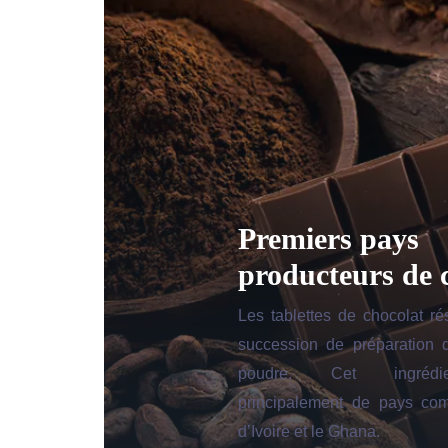
Premiers pays
producteurs de 
Les tablettes de chocolat ré
succession de préparation
poudre. Cet ingrédi
principalement de pays co
d’Ivoire et le Ghana.