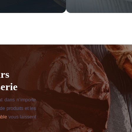
urs
erie
at dans n’importe
de produits et les
ble
vous laissent