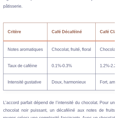
pâtisserie.
Critère
Café Décaféiné
Café Cla
Notes aromatiques
Chocolat, fruité, floral
Chocolat, 
Taux de caféine
0.1%-0.3%
1.2%-2.2
Intensité gustative
Doux, harmonieux
Fort, ame
L’accord parfait dépend de l’intensité du chocolat. Pour un
chocolat noir puissant, un décaféiné aux notes de fruits
rouges créera une complexité fascinante. Avec un chocolat