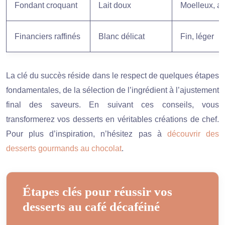
Fondant croquant
Lait doux
Moelleux, av
Financiers raffinés
Blanc délicat
Fin, léger
La clé du succès réside dans le respect de quelques étapes
fondamentales, de la sélection de l’ingrédient à l’ajustement
final des saveurs. En suivant ces conseils, vous
transformerez vos desserts en véritables créations de chef.
Pour plus d’inspiration, n’hésitez pas à
découvrir des
desserts gourmands au chocolat
.
Étapes clés pour réussir vos
desserts au café décaféiné